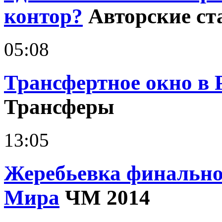
контор?
Авторские ст
05:08
Трансфертное окно в 
Трансферы
13:05
Жеребьевка финально
Мира
ЧМ 2014