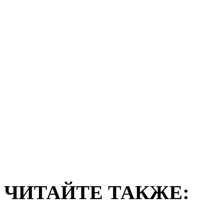
ЧИТАЙТЕ ТАКЖЕ: