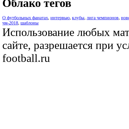
Облако тегов
О футбольных фанатах
,
интервью
,
клубы
,
лига чемпионов
,
нов
чм-2018
,
шаблоны
Использование любых мат
сайте, разрешается при ус
football.ru