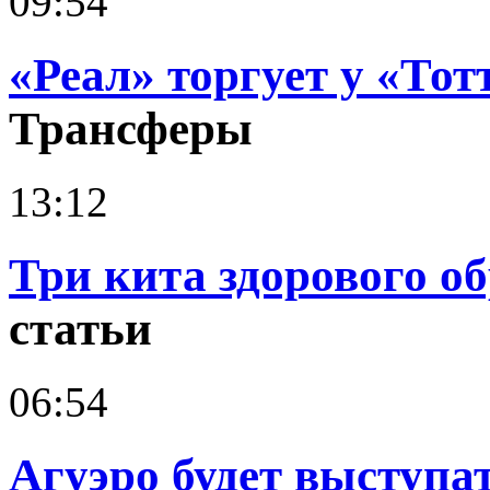
09:54
«Реал» торгует у «Тот
Трансферы
13:12
Три кита здорового о
статьи
06:54
Агуэро будет выступа