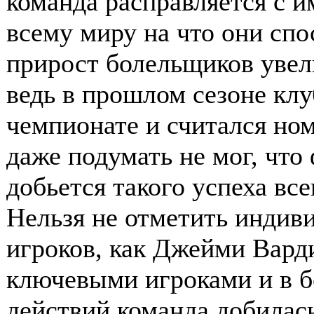
команда расправляется с 
всему миру на что они сп
прирост болельщиков увел
ведь в прошлом сезоне клу
чемпионате и считался но
даже подумать не мог, что
добьется такого успеха все
Нельзя не отметить индив
игроков, как Джейми Вард
ключевыми игроками и в б
действий команда добилас