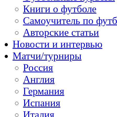
Книги о футболе
Самоучитель по фут
Авторские статьи
Новости и интервью
Матчи/турниры
Россия
Англия
Германия
Испания
Италия