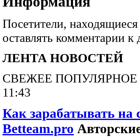
Информация
Посетители, находящиеся
оставлять комментарии к 
ЛЕНТА НОВОСТЕЙ
СВЕЖЕЕ
ПОПУЛЯРНОЕ
11:43
Как зарабатывать на 
Betteam.pro
Авторские