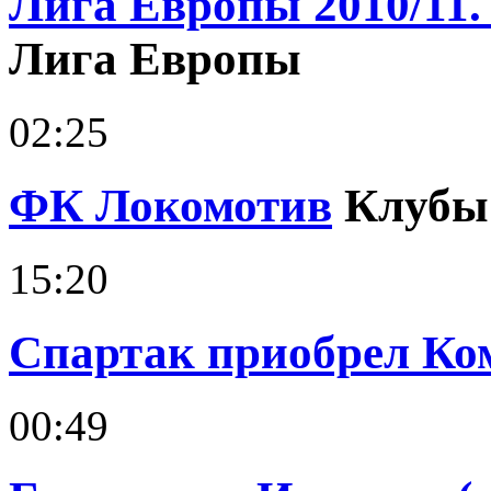
Лига Европы 2010/11.
Лига Европы
02:25
ФК Локомотив
Клубы
15:20
Спартак приобрел Ко
00:49