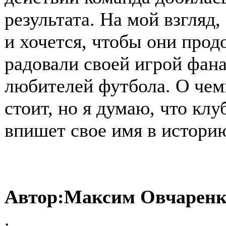
результата. На мой взгляд,
и хочется, чтобы они прод
радовали своей игрой фана
любителей футбола. О чем
стоит, но я думаю, что клу
впишет свое имя в истори
Автор:Максим Овчаренк
.