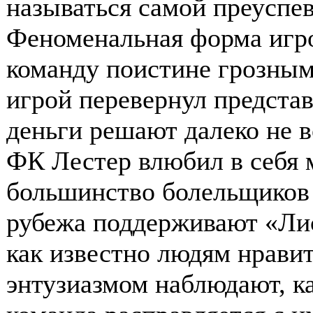
называться самой преуспе
Феноменальная форма игро
команду поистине грозным
игрой перевернул представ
деньги решают далеко не в
ФК Лестер влюбил в себя 
большинство болельщиков 
рубежа поддерживают «Ли
как известно людям нравит
энтузиазмом наблюдают, к