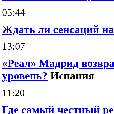
05:44
Ждать ли сенсаций н
13:07
«Реал» Мадрид возвр
уровень?
Испания
11:20
Где самый честный р