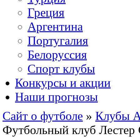
Греция
Аргентина
Португалия
Белоруссия
Спорт клубы
Конкурсы и акции
Наши прогнозы
Сайт о футболе
»
Клубы А
Футбольный клуб Лестер 