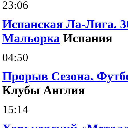
23:06
Испанская Ла-Лига. 3
Мальорка
Испания
04:50
Прорыв Сезона. Футб
Клубы Англия
15:14