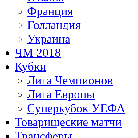
Франция
Голландия
Украина
ЧМ 2018
Кубки
Лига Чемпионов
Лига Европы
Суперкубок УЕФА
Товарищеские матчи
Трансферы