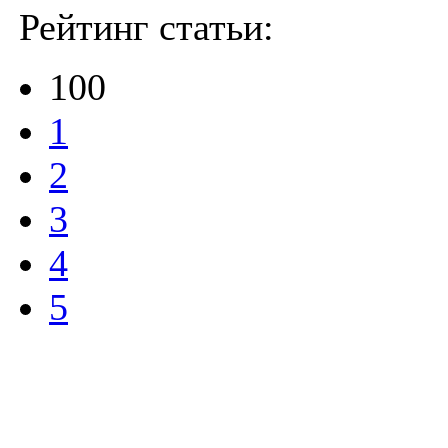
Рейтинг статьи:
100
1
2
3
4
5