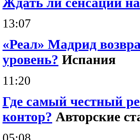
Ждать ли сенсаций н
13:07
«Реал» Мадрид возвр
уровень?
Испания
11:20
Где самый честный р
контор?
Авторские ст
05:08