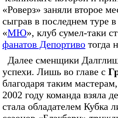
«Роверз» заняли второе ме
сыграв в последнем туре 
«
МЮ
», клуб сумел-таки с
фанатов Депортиво
тогда н
Далее сменщики Далглиша
успехи. Лишь во главе с
Г
благодаря таким мастерам,
2002 году команда взяла д
стала обладателем Кубка 
сезонов «Блэкберн» трижд