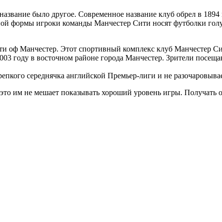
название было другое. Современное название клуб обрел в 1894 
вной формы игроки команды Манчестер Сити
носят футболки гол
и оф Манчестер. Этот спортивный комплекс клуб Манчестер Сит
003 году в восточном районе города Манчестер. Зрители посещаю
епкого середнячка английской Премьер-лиги и не разочаровыва
я это им не мешает показывать хороший уровень игры. Получать 