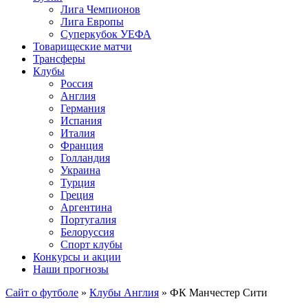
Лига Чемпионов
Лига Европы
Суперкубок УЕФА
Товарищеские матчи
Трансферы
Клубы
Россия
Англия
Германия
Испания
Италия
Франция
Голландия
Украина
Турция
Греция
Аргентина
Португалия
Белоруссия
Спорт клубы
Конкурсы и акции
Наши прогнозы
Сайт о футболе
»
Клубы Англия
» ФК Манчестер Сити