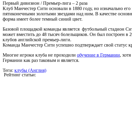
Первый дивизион / Премьер-лига – 2 раза
Клуб Манчестер Сити основали в 1880 году, но изначально его 
пятиконечными золотыми звездами над ним. В качестве осно
форма имеет более темный синий цвет.
Базовой площадкой команды является футбольный стадион Сит
может вместить до 48 тысяч болельщиков. Он был построен в 2
клубов английской премьер-лиги.
Команда Манчестер Сити успешно подтверждает свой статус кр
Многие игроки клуба не проходили
обучение в Германии
, хот
Германии как раз таковым и является.
Теги:
клубы (Англия)
Рейтинг статьи: