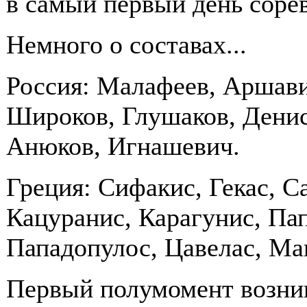
в самый первый день соре
Немного о составах...
Россия: Малафеев, Аршави
Широков, Глушаков, Денис
Анюков, Игнашевич.
Греция: Сифакис, Гекас, С
Кацуранис, Карагунис, Пап
Пападопулос, Цавелас, Ма
Первый полумомент возник